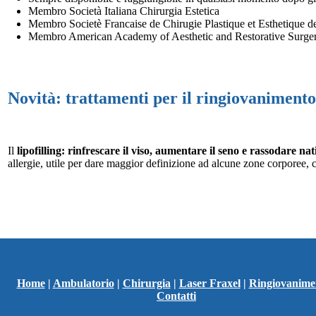
Membro Società Italiana Chirurgia Estetica
Membro Societè Francaise de Chirugie Plastique et Esthetique d
Membro American Academy of Aesthetic and Restorative Surge
Novità: trattamenti per il ringiovanimento
Il
lipofilling: rinfrescare il viso, aumentare il seno e rassodare na
allergie, utile per dare maggior definizione ad alcune zone corporee, 
Home
|
Ambulatorio
|
Chirurgia
|
Laser Fraxel
|
Ringiovanime
Contatti