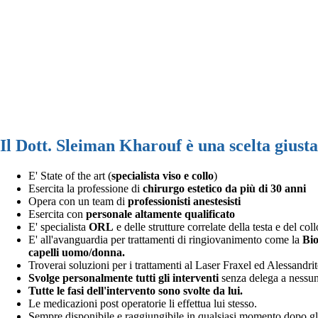
Il Dott. Sleiman Kharouf è una scelta giust
E' State of the art (
specialista viso e collo
)
Esercita la professione di
chirurgo estetico da più di 30 anni
Opera con un team di
professionisti anestesisti
Esercita con
personale altamente qualificato
E' specialista
ORL
e delle strutture correlate della testa e del coll
E' all'avanguardia per trattamenti di ringiovanimento come la
Bio
capelli uomo/donna.
Troverai soluzioni per i trattamenti al Laser Fraxel ed Alessandri
Svolge personalmente tutti gli interventi
senza delega a nessun 
Tutte le fasi dell'intervento sono svolte da lui.
Le medicazioni post operatorie li effettua lui stesso.
Sempre disponibile e raggiungibile in qualsiasi momento dopo gli